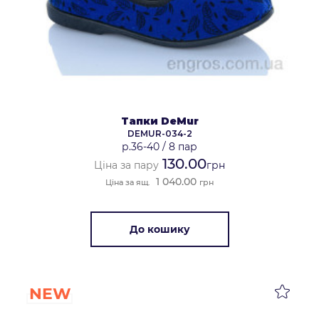
Тапки DeMur
DEMUR-034-2
р.36-40
/
8 пар
130.00
Ціна за пару
грн
1 040.00
Ціна за ящ.
грн
До кошику
NEW