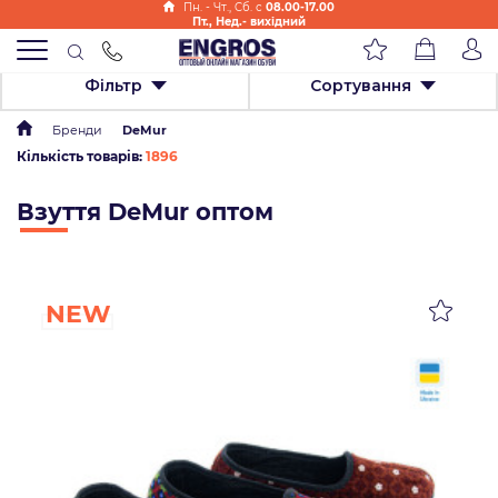
Пн. - Чт., Cб. с
08.00-17.00
Пт., Нед.- вихідний
Фільтр
Сортування
Бренди
DeMur
Кількість товарів:
1896
Взуття DeMur оптом
NEW