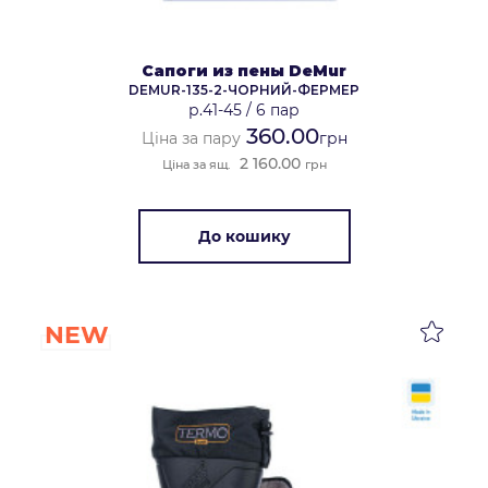
Сапоги из пены DeMur
DEMUR-135-2-ЧОРНИЙ-ФЕРМЕР
р.41-45
/
6 пар
360.00
Ціна за пару
грн
2 160.00
Ціна за ящ.
грн
До кошику
NEW