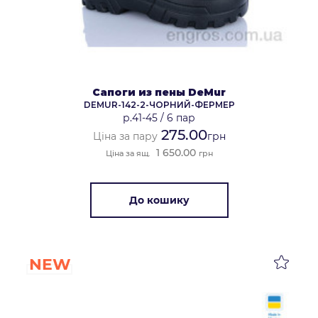
Сапоги из пены DeMur
DEMUR-142-2-ЧОРНИЙ-ФЕРМЕР
р.41-45
/
6 пар
275.00
Ціна за пару
грн
1 650.00
Ціна за ящ.
грн
До кошику
NEW