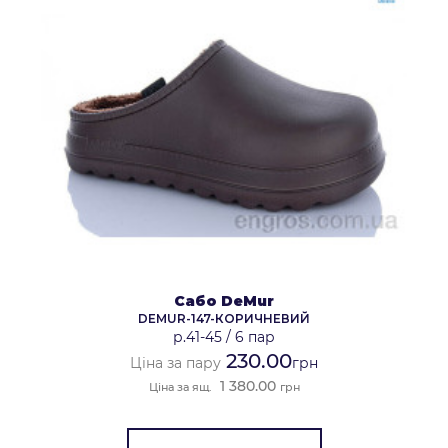
Сабо DeMur
DEMUR-147-КОРИЧНЕВИЙ
р.41-45
/
6 пар
230.00
Ціна за пару
грн
1 380.00
Ціна за ящ.
грн