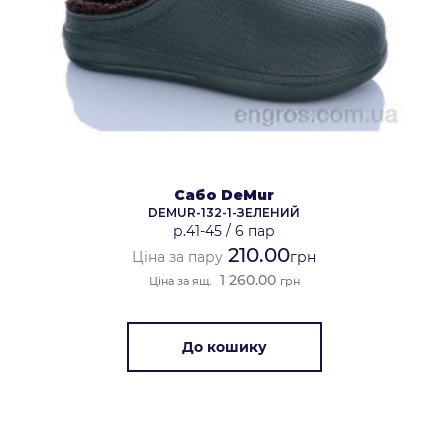
Сабо DeMur
DEMUR-132-1-ЗЕЛЕНИЙ
р.41-45
/
6 пар
210.00
Ціна за пару
грн
1 260.00
Ціна за ящ.
грн
До кошику