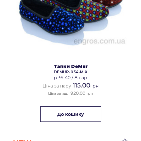
Тапки DeMur
DEMUR-034-MIX
р.36-40
/
8 пар
115.00
Ціна за пару
грн
920.00
Ціна за ящ.
грн
До кошику