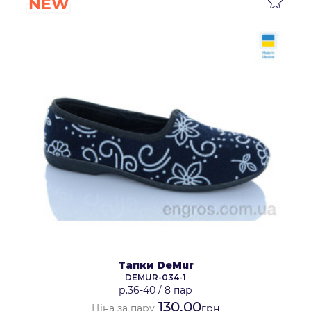
NEW
Тапки DeMur
DEMUR-034-1
р.36-40
/
8 пар
130.00
Ціна за пару
грн