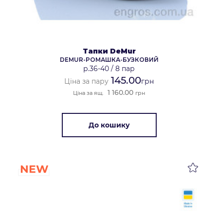
Тапки DeMur
DEMUR-РОМАШКА-БУЗКОВИЙ
р.36-40
/
8 пар
145.00
Ціна за пару
грн
1 160.00
Ціна за ящ.
грн
До кошику
NEW