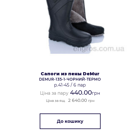
Сапоги из пены DeMur
DEMUR-135-1-ЧОРНИЙ-ТЕРМО
р.41-45
/
6 пар
440.00
Ціна за пару
грн
2 640.00
Ціна за ящ.
грн
До кошику