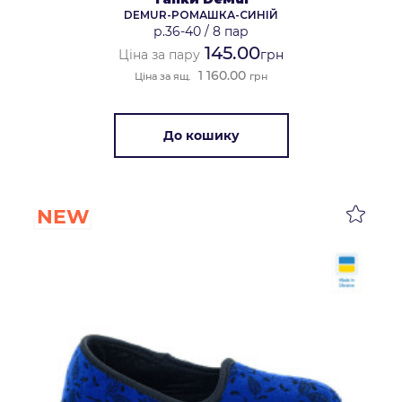
DEMUR-РОМАШКА-СИНІЙ
р.36-40
/
8 пар
145.00
Ціна за пару
грн
1 160.00
Ціна за ящ.
грн
До кошику
NEW