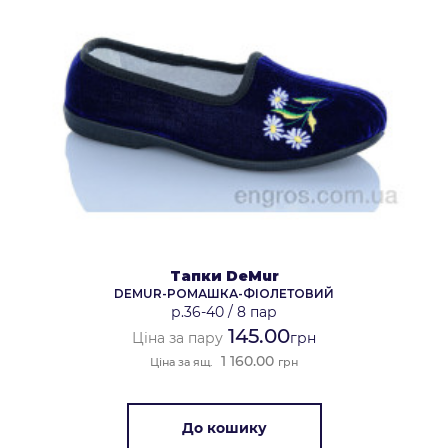
Тапки DeMur
DEMUR-РОМАШКА-ФІОЛЕТОВИЙ
р.36-40
/
8 пар
145.00
Ціна за пару
грн
1 160.00
Ціна за ящ.
грн
До кошику