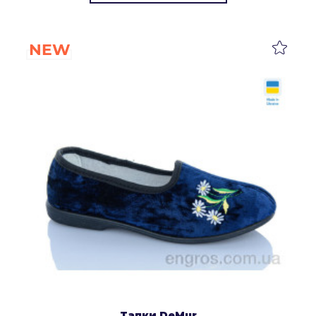
NEW
Тапки DeMur