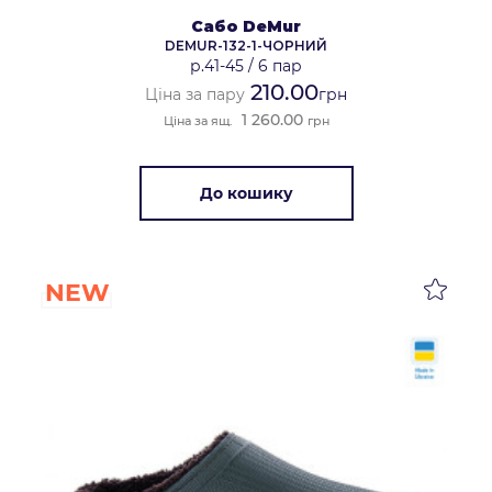
Сабо DeMur
DEMUR-132-1-ЧОРНИЙ
р.41-45
/
6 пар
210.00
Ціна за пару
грн
1 260.00
Ціна за ящ.
грн
До кошику
NEW