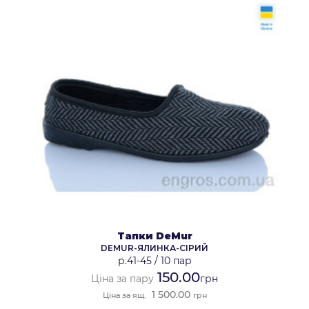
Тапки DeMur
DEMUR-ЯЛИНКА-СІРИЙ
р.41-45
/
10 пар
150.00
Ціна за пару
грн
1 500.00
Ціна за ящ.
грн