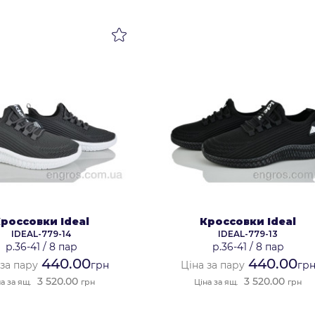
россовки Ideal
Кроссовки Ideal
IDEAL-779-14
IDEAL-779-13
р.36-41
/
8 пар
р.36-41
/
8 пар
440.00
440.00
 за пару
грн
Ціна за пару
гр
3 520.00
3 520.00
а за ящ.
грн
Ціна за ящ.
грн