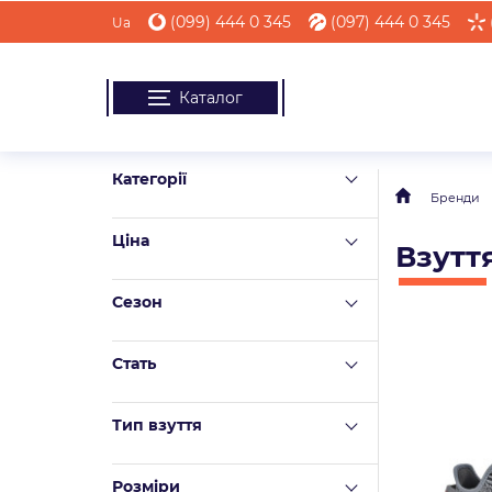
(099) 444 0 345
(097) 444 0 345
Ua
Каталог
Категорії
Бренди
Ціна
Взуття
Сезон
Стать
Тип взуття
Розміри