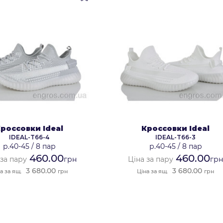
россовки Ideal
Кроссовки Ideal
IDEAL-T66-4
IDEAL-T66-3
р.40-45
/
8 пар
р.40-45
/
8 пар
460.00
460.00
 за пару
грн
Ціна за пару
гр
3 680.00
3 680.00
а за ящ.
грн
Ціна за ящ.
грн