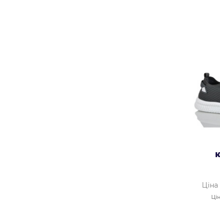
К
Ціна
Цін