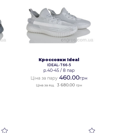
Кроссовки Ideal
IDEAL-T66-5
р.40-45
/
8 пар
460.00
н
Ціна за пару
грн
3 680.00
Ціна за ящ.
грн