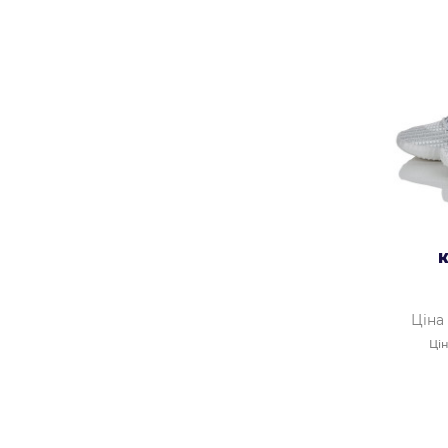
К
Ціна
Цін