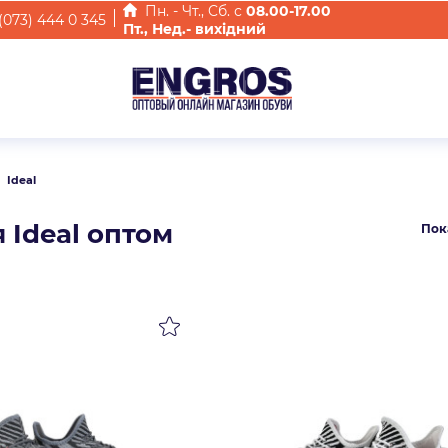
Пн. - Чт., Cб. с
08.00-17.00
(073) 444 0 345
Пт., Нед.- вихідний
Ideal
 Ideal оптом
Пок