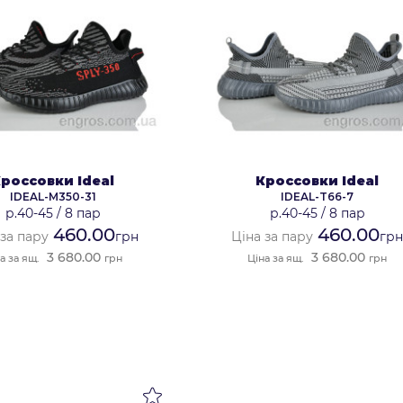
россовки Ideal
Кроссовки Ideal
IDEAL-M350-31
IDEAL-T66-7
р.40-45
/
8 пар
р.40-45
/
8 пар
460.00
460.00
 за пару
грн
Ціна за пару
гр
3 680.00
3 680.00
а за ящ.
грн
Ціна за ящ.
грн