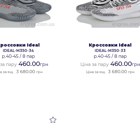
россовки Ideal
Кроссовки Ideal
IDEAL-M350-34
IDEAL-M350-33
р.40-45
/
8 пар
р.40-45
/
8 пар
460.00
460.00
 за пару
грн
Ціна за пару
гр
3 680.00
3 680.00
а за ящ.
грн
Ціна за ящ.
грн