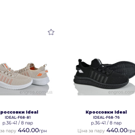
россовки Ideal
Кроссовки Ideal
IDEAL-F68-81
IDEAL-F68-76
р.36-41
/
8 пар
р.36-41
/
8 пар
440.00
440.00
 за пару
грн
Ціна за пару
гр