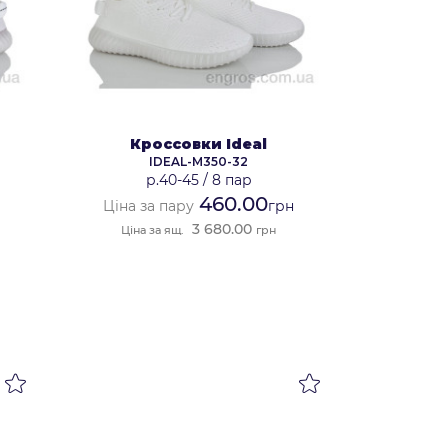
Кроссовки Ideal
IDEAL-M350-32
р.40-45
/
8 пар
460.00
н
Ціна за пару
грн
3 680.00
Ціна за ящ.
грн