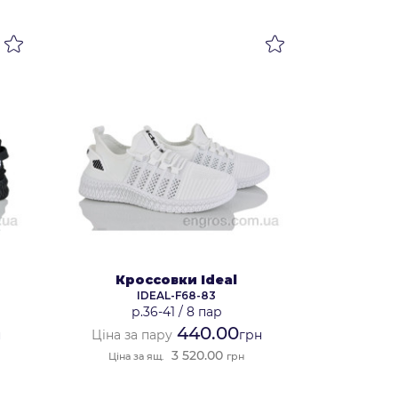
Кроссовки Ideal
IDEAL-F68-83
р.36-41
/
8 пар
440.00
н
Ціна за пару
грн
3 520.00
Ціна за ящ.
грн