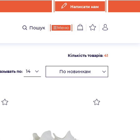
Написати нам
Пошук
Меню
Кількість товарів:
41
азывать по: