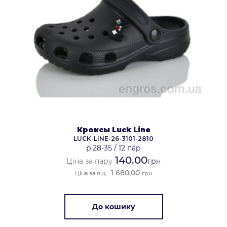
Кроксы Luck Line
LUCK-LINE-26-3101-2810
р.28-35
/
12 пар
140.00
Ціна за пару
грн
1 680.00
Ціна за ящ.
грн
До кошику