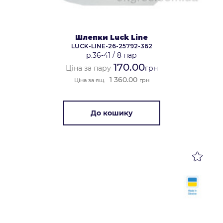
Шлепки Luck Line
LUCK-LINE-26-25792-362
р.36-41
/
8 пар
170.00
Ціна за пару
грн
1 360.00
Ціна за ящ.
грн
До кошику