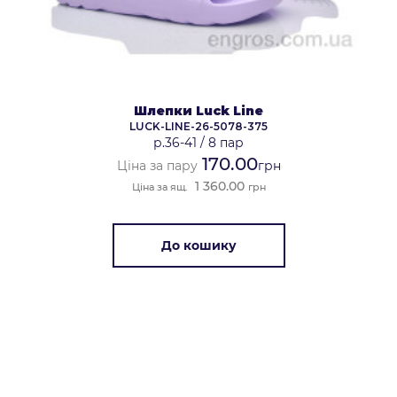
Шлепки Luck Line
LUCK-LINE-26-5078-375
р.36-41
/
8 пар
170.00
Ціна за пару
грн
1 360.00
Ціна за ящ.
грн
До кошику