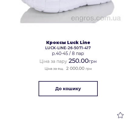
Кроксы Luck Line
LUCK-LINE-26-5071-417
р.40-45
/
8 пар
250.00
Ціна за пару
грн
2 000.00
Ціна за ящ.
грн
До кошику