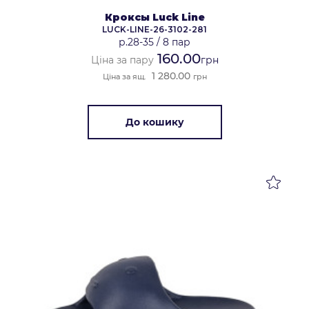
Кроксы Luck Line
LUCK-LINE-26-3102-281
р.28-35
/
8 пар
160.00
Ціна за пару
грн
1 280.00
Ціна за ящ.
грн
До кошику