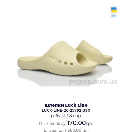
Шлепки Luck Line
LUCK-LINE-26-25792-390
р.36-41
/
8 пар
170.00
Ціна за пару
грн
1 360.00
Ціна за ящ.
грн