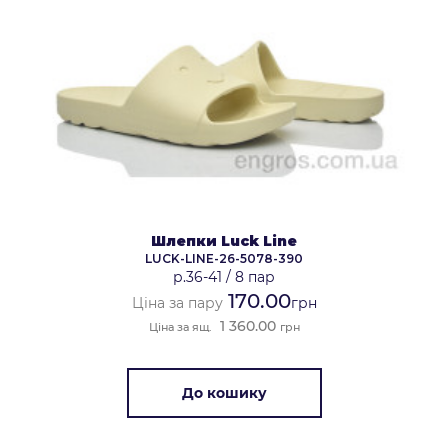
Шлепки Luck Line
LUCK-LINE-26-5078-390
р.36-41
/
8 пар
170.00
Ціна за пару
грн
1 360.00
Ціна за ящ.
грн
До кошику