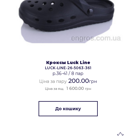
Кроксы Luck Line
LUCK-LINE-26-5063-361
р.36-41
/
8 пар
200.00
Ціна за пару
грн
1 600.00
Ціна за ящ.
грн
До кошику