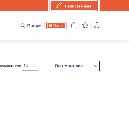
Написати нам
Пошук
Меню
азывать по: