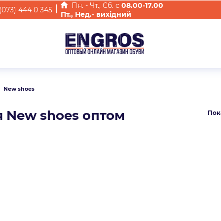
Пн. - Чт., Cб. с
08.00-17.00
(073) 444 0 345
Пт., Нед.- вихідний
New shoes
я New shoes оптом
Пок