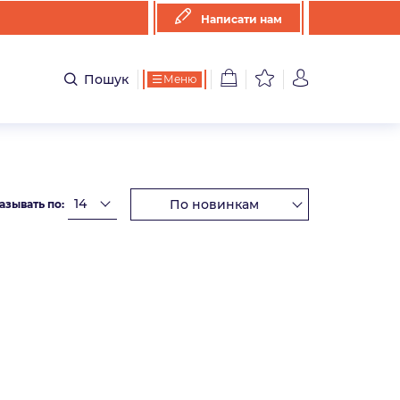
Написати нам
Пошук
Меню
азывать по: