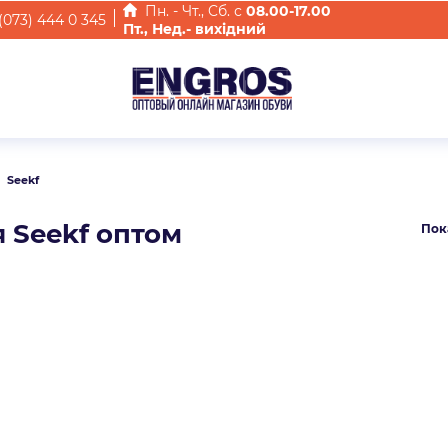
Пн. - Чт., Cб. с
08.00-17.00
(073) 444 0 345
Пт., Нед.- вихідний
Seekf
я Seekf оптом
Пок