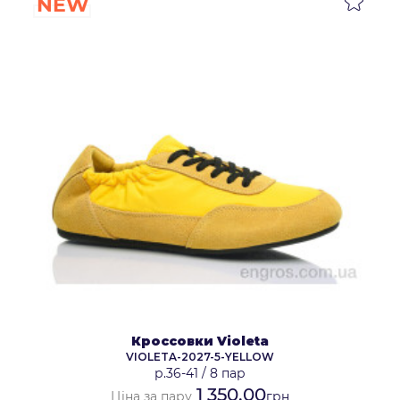
NEW
Кроссовки Violeta
VIOLETA-2027-5-YELLOW
р.36-41
/
8 пар
1 350.00
Ціна за пару
грн