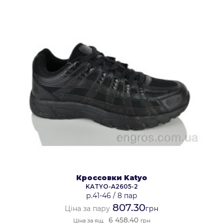
Кроссовки Katyo
KATYO-A2605-2
р.41-46
/
8 пар
807.30
Ціна за пару
грн
6 458.40
Ціна за ящ.
грн