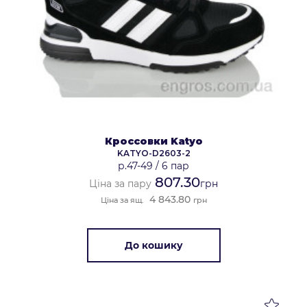
Кроссовки Katyo
KATYO-D2603-2
р.47-49
/
6 пар
807.30
Ціна за пару
грн
4 843.80
Ціна за ящ.
грн
До кошику