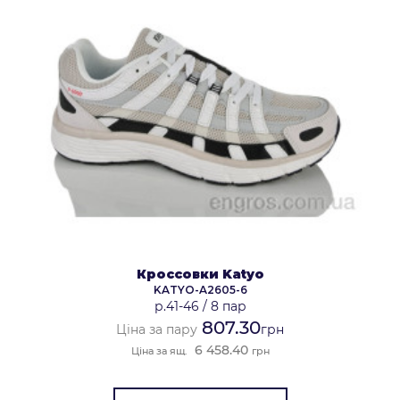
Кроссовки Katyo
KATYO-A2605-6
р.41-46
/
8 пар
807.30
Ціна за пару
грн
6 458.40
Ціна за ящ.
грн