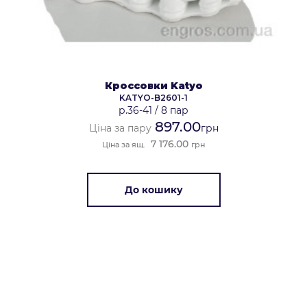
Кроссовки Katyo
KATYO-B2601-1
р.36-41
/
8 пар
897.00
Ціна за пару
грн
7 176.00
Ціна за ящ.
грн
До кошику