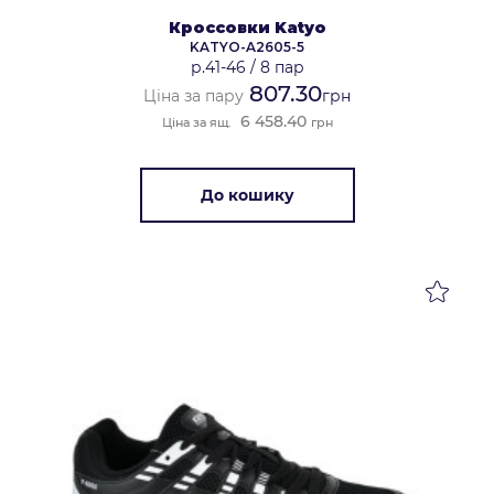
Кроссовки Katyo
KATYO-A2605-5
р.41-46
/
8 пар
807.30
Ціна за пару
грн
6 458.40
Ціна за ящ.
грн
До кошику