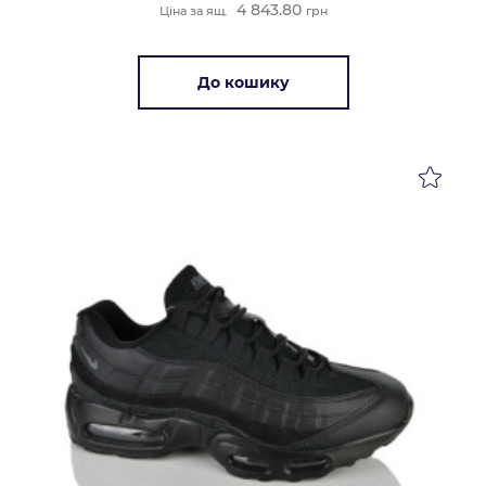
4 843.80
Ціна за ящ.
грн
До кошику