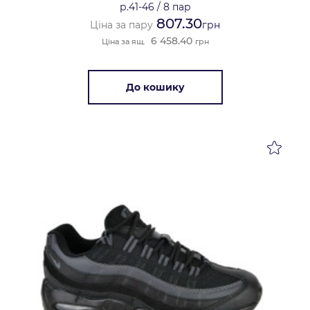
р.41-46
/
8 пар
807.30
Ціна за пару
грн
6 458.40
Ціна за ящ.
грн
До кошику