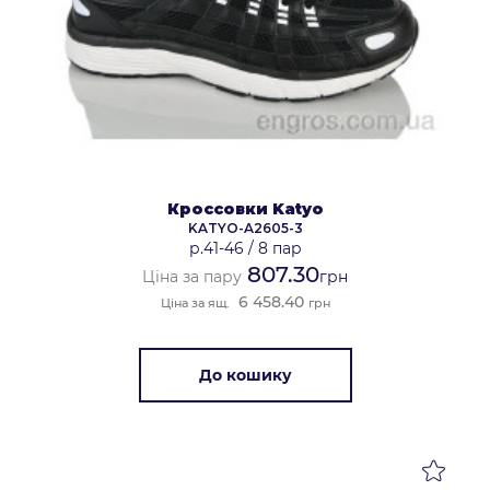
Кроссовки Katyo
KATYO-A2605-3
р.41-46
/
8 пар
807.30
Ціна за пару
грн
6 458.40
Ціна за ящ.
грн
До кошику