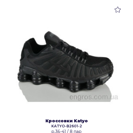
Кроссовки Katyo
KATYO-B2601-2
р.36-41
/
8 пар