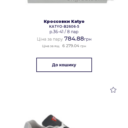
Кроссовки Katyo
KATYO-B2606-5
р.36-41
/
8 пар
784.88
Ціна за пару
грн
6 279.04
Ціна за ящ.
грн
До кошику