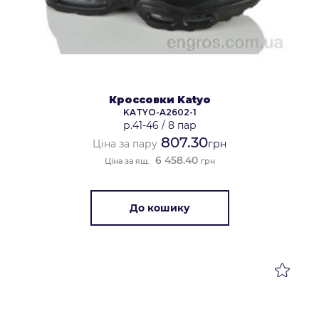
Кроссовки Katyo
KATYO-A2602-1
р.41-46
/
8 пар
807.30
Ціна за пару
грн
6 458.40
Ціна за ящ.
грн
До кошику