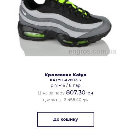
Кроссовки Katyo
KATYO-A2602-3
р.41-46
/
8 пар
807.30
Ціна за пару
грн
6 458.40
Ціна за ящ.
грн
До кошику