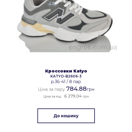
Кроссовки Katyo
KATYO-B2606-3
р.36-41
/
8 пар
784.88
Ціна за пару
грн
6 279.04
Ціна за ящ.
грн
До кошику