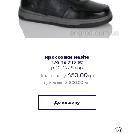
Кроссовки Nasite
NASITE-D110-6C
р.40-45
/
8 пар
450.00
Ціна за пару
грн
3 600.00
Ціна за ящ.
грн
До кошику