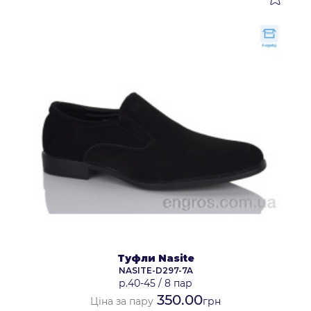
Туфли Nasite
NASITE-D297-7A
р.40-45
/
8 пар
350.00
Ціна за пару
грн