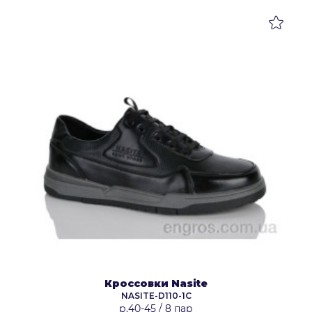
Кроссовки Nasite
NASITE-D110-1C
р.40-45
/
8 пар