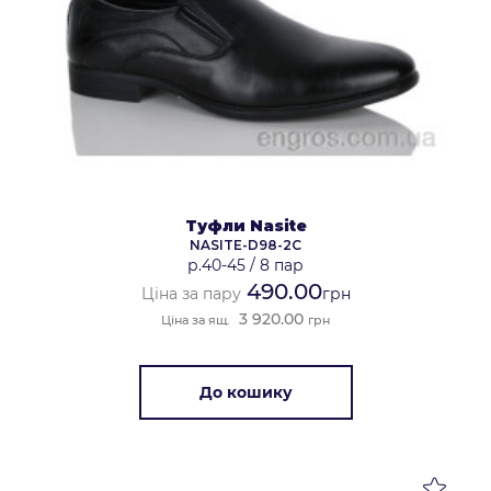
Туфли Nasite
NASITE-D98-2C
р.40-45
/
8 пар
490.00
Ціна за пару
грн
3 920.00
Ціна за ящ.
грн
До кошику