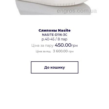
Слипоны Nasite
NASITE-D116-3C
р.40-45
/
8 пар
450.00
Ціна за пару
грн
3 600.00
Ціна за ящ.
грн
До кошику