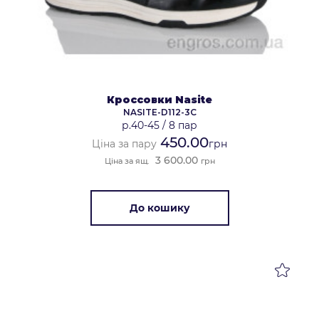
Кроссовки Nasite
NASITE-D112-3C
р.40-45
/
8 пар
450.00
Ціна за пару
грн
3 600.00
Ціна за ящ.
грн
До кошику