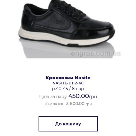
Кроссовки Nasite
NASITE-D112-6C
р.40-45
/
8 пар
450.00
Ціна за пару
грн
3 600.00
Ціна за ящ.
грн
До кошику