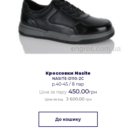
Кроссовки Nasite
NASITE-D110-2C
р.40-45
/
8 пар
450.00
Ціна за пару
грн
3 600.00
Ціна за ящ.
грн
До кошику